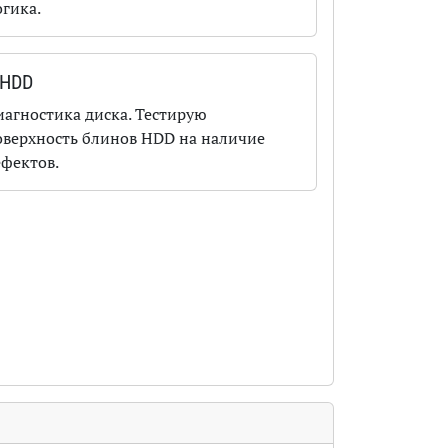
огика.
HDD
иагностика диска. Тестирую
оверхность блинов HDD на наличие
ефектов.