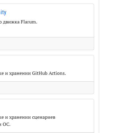
ity
о движка Flarum.
е и хранении GitHub Actions.
ке и хранении сценариев
и ОС.