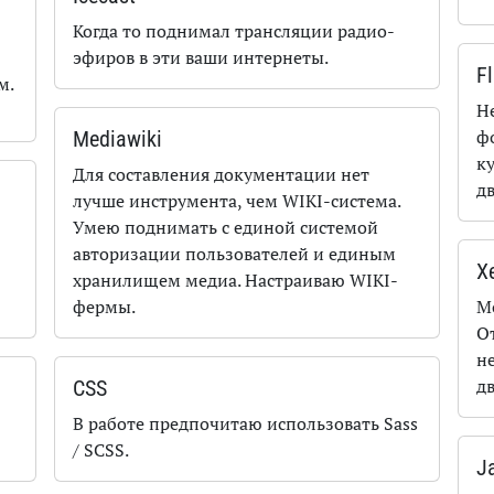
Когда то поднимал трансляции радио-
эфиров в эти ваши интернеты.
F
м.
Н
ф
Mediawiki
к
Для составления документации нет
д
лучше инструмента, чем WIKI-система.
Умею поднимать с единой системой
авторизации пользователей и единым
X
хранилищем медиа. Настраиваю WIKI-
фермы.
М
От
н
д
CSS
В работе предпочитаю использовать Sass
/ SCSS.
J