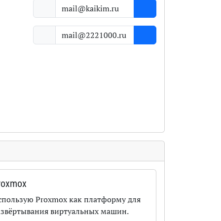
roxmox
спользую Proxmox как платформу для
азвёртывания виртуальных машин.