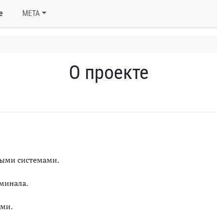
е
META
О проекте
ными системами.
минала.
ями.