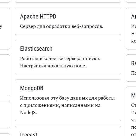
Apache HTTPD
A
у
Сервер для обработки веб-запросов.
И
H
к
Elasticsearch
Работал в качестве сервера поиска.
R
Настраивал локальную node.
П
MongoDB
M
Использовал эту базу данных для работы
с приложениями, написанными на
С
NodeJS.
И
чт
п
от
Icecast