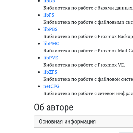
libDB
Библиотека по работе с базами данных
libFS
Библиотека по работе с файловыми си
libPBS
Библиотека по работе с Proxmox Backup 
libPMG
Библиотека по работе с Proxmox Mail G
libPVE
Библиотека по работе с Proxmox VE.
libZFS
Библиотека по работе с файловой сист
netCFG
Библиотека по работе с сетевой инфрас
Об авторе
Основная информация