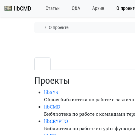
libCMD
Статьи
Q&A
Архив
О проект
О проекте
Проекты
libSYS
Общая библиотека по работе с различ
libCMD
Библиотека по работе с командами тер
libCRYPTO
Библиотека по работе с crypto-функци