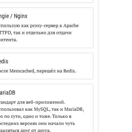
ngie / Nginx
спользую как proxy-сервер к Apache
TTPD, так и отдельно для отдачи
онтента.
edis
осле Memcached, перешёл на Redis.
ariaDB
тандарт для веб-приложений.
спользовал как MySQL, так и MariaDB,
о по сути, одно и тоже. Только в
оследних версиях они начали чуть
даляться друг от друга.