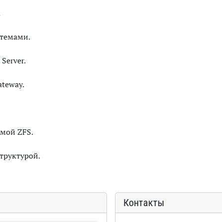
.
стемами.
Server.
ateway.
емой ZFS.
труктурой.
Контакты