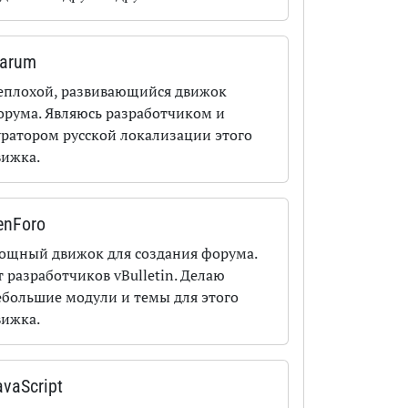
larum
еплохой, развивающийся движок
орума. Являюсь разработчиком и
уратором русской локализации этого
вижка.
enForo
ощный движок для создания форума.
 разработчиков vBulletin. Делаю
ебольшие модули и темы для этого
вижка.
avaScript